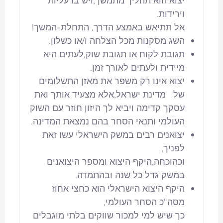
יצוא הוא תהליך מתמשך,ויש בו עליות
וירידות.
אל תתיאש באמצע הדרך, התחלת-המשך!
השג מסקנות מכל הצלחה ו/או כשלון.
תגובת לקוח או תגובת שוק,לעתים היא
מיידית ולעתים לאורך זמן.
יצוא אינו רק משפר את מאזן התשלומים
של מדינת ישראל,אלא מצעיד אותך ואת
עסקך קדימה ויביא לך היזון חוזר עם השוק
העולמי ותנאי הסחר בהם נמצאת המדינה.
יצואנים רבים במשק הישראלי עשו זאת
לפניך,
וכהוכחה,היקף היצוא ומספר היצואנים
במשק גדל כל שנה ובהתמדה.
היקף היצוא הישראלי הוא כחצי אחוז
מסה"כ הסחר העולמי,
כך שיש למי למכור שווקים בלתי מוגבלים